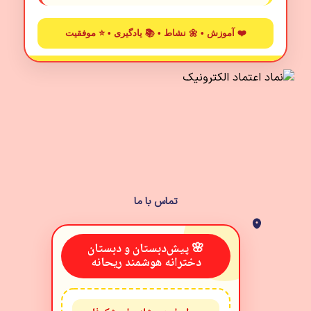
❤️ آموزش • 🌼 نشاط • 📚 یادگیری • ⭐ موفقیت
تماس با ما
🌸 پیش‌دبستان و دبستان
دخترانه هوشمند ریحانه