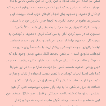
منفی نیز صدق می‌کند. علاوه بر این روش، در این بخش نکاتی را برای
آموزش و مثبت‌اندیشی به کودکان ارائه می‌دهیم: -همان‌طور که می‌دانید
کودکان از تعریف و تمجید برای انجام کارهای خوب لذت می‌برند. این
تحسین‌ها علاوه بر ایجاد انگیزه، به آن‌ها حس باارزش بودن را منتقل
می‌کنند. البته تشویق بچه‌ها باید به وضوح بیان شود. مثلاً بگویید:
«ممنون که در تمیز کردن اتاق به من کمک کردی.» تعریف از کودکان به
صورت کلی، به مرور برایشان عادی می‌شود و دیگر آن را جدی نخواهد
گرفت؛ بنابراین جهت اثربخشی بیشتر آن‌ها را مشخصاً برای کاری که
کرده‌اند، تشویق کنید. - در ذهن بچه‌ها افکار منفی زیادی وجود دارد که
معمولاً در قالب جملات بیان می‌شوند. به عنوان مثال می‌گویند: «من در
درس ریاضی ضعیف هستم، کسی مرا دوست ندارد و ...» در این شرایط
شما باید ابتدا ادبیات کودکتان را تغییر دهید. استفاده از لغات و عبارات
مثبت در تقویت مثبت‌اندیشی تأثیر بسیار زیادی می‌گذارد. - تکرار
جملات به مرور در ذهن ما به یک باور تبدیل می‌شوند، حتی اگر هیچ
اعتقادی به آن‌ها نداشته باشیم. جملاتی از قبیل: «من خلاق هستم، من
قوی هستم و ...» باعث ایجاد نگرش مثبت نسبت به خود و زندگی